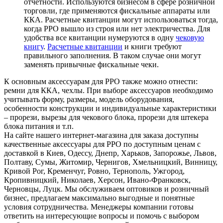
отчетности. Используются бизнесом в сфере розничной
торговли, где применяются фискальные аппараты или
ККА. Расчетные квитанции могут использоваться тогда,
когда РРО вышло из строя или нет электричества. Для
удобства все квитанции нумеруются в одну
чековую
книгу
.
Расчетные квитанции
и книги требуют
правильного заполнения. В таком случае они могут
заменять привычные фискальные чеки.
К основным аксессуарам для РРО также можно отнести:
ремни для ККА, чехлы. При выборе аксессуаров необходимо
учитывать форму, размеры, модель оборудования,
особенности конструкции и индивидуальные характеристики
– прорези, вырезы для чекового блока, прорези для штекера
блока питания и т.п.
На сайте нашего интернет-магазина для заказа доступны
качественные аксессуары для РРО по доступным ценам с
доставкой в Киев, Одессу, Днепр, Харьков, Запорожье, Львов,
Полтаву, Сумы, Житомир, Чернигов, Хмельницкий, Винницу,
Кривой Рог, Кременчуг, Ровно, Тернополь, Ужгород,
Кропивницкий, Николаев, Херсон, Ивано-Франковск,
Черновцы, Луцк. Мы обслуживаем оптовиков и розничный
бизнес, предлагаем максимально выгодные и понятные
условия сотрудничества. Менеджеры компании готовы
ответить на интересующие вопросы и помочь с выбором