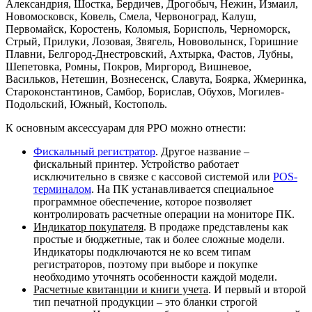
Александрия, Шостка, Бердичев, Дрогобыч, Нежин, Измаил,
Новомосковск, Ковель, Смела, Червоноград, Калуш,
Первомайск, Коростень, Коломыя, Борисполь, Черноморск,
Стрый, Прилуки, Лозовая, Звягель, Нововолынск, Горишние
Плавни, Белгород-Днестровский, Ахтырка, Фастов, Лубны,
Шепетовка, Ромны, Покров, Миргород, Вишневое,
Васильков, Нетешин, Вознесенск, Славута, Боярка, Жмеринка,
Староконстантинов, Самбор, Борислав, Обухов, Могилев-
Подольский, Южный, Костополь.
К основным аксессуарам для РРО можно отнести:
Фискальный регистратор
. Другое название –
фискальный принтер. Устройство работает
исключительно в связке с кассовой системой или
POS-
терминалом
. На ПК устанавливается специальное
программное обеспечение, которое позволяет
контролировать расчетные операции на мониторе ПК.
Индикатор покупателя
. В продаже представлены как
простые и бюджетные, так и более сложные модели.
Индикаторы подключаются не ко всем типам
регистраторов, поэтому при выборе и покупке
необходимо уточнять особенности каждой модели.
Расчетные квитанции и книги учета
. И первый и второй
тип печатной продукции – это бланки строгой