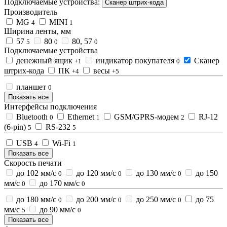
Подключаемые устройства:
Сканер штрих-кода
Производитель
MG
MINI
4
1
Ширина ленты, мм
57
80
80, 57
5
0
0
Подключаемые устройства
денежный ящик
индикатор покупателя
Сканер
+1
0
штрих-кода
ПК
весы
+4
+5
планшет
0
Показать все
Интерфейсы подключения
Bluetooth
Ethernet
GSM/GPRS-модем
RJ-12
0
1
2
(6-pin)
RS-232
5
5
USB
Wi-Fi
4
1
Показать все
Скорость печати
до 102 мм/с
до 120 мм/с
до 130 мм/с
до 150
0
0
0
мм/с
до 170 мм/с
0
0
до 180 мм/с
до 200 мм/с
до 250 мм/с
до 75
0
0
0
мм/с
до 90 мм/с
5
0
Показать все