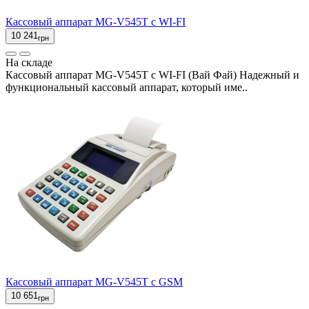
Кассовый аппарат MG-V545T c WI-FI
10 241
грн
На складе
Кассовый аппарат MG-V545T c WI-FI (Вай Фай) Надежный и
функциональный кассовый аппарат, который име..
Кассовый аппарат MG-V545T с GSM
10 651
грн