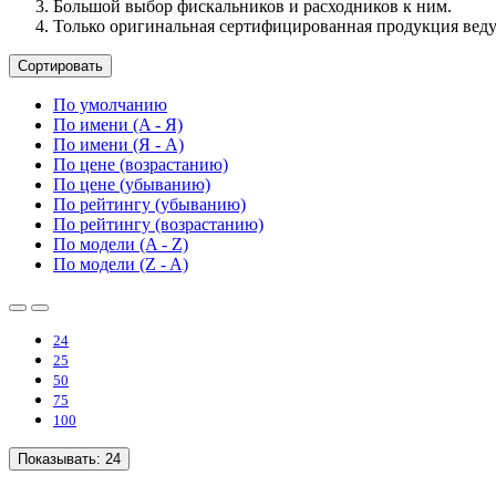
Большой выбор фискальников и расходников к ним.
Только оригинальная сертифицированная продукция веду
Сортировать
По умолчанию
По имени (A - Я)
По имени (Я - A)
По цене (возрастанию)
По цене (убыванию)
По рейтингу (убыванию)
По рейтингу (возрастанию)
По модели (A - Z)
По модели (Z - A)
24
25
50
75
100
Показывать:
24