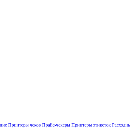
ние
Принтеры чеков
Прайс-чекеры
Принтеры этикеток
Расходн