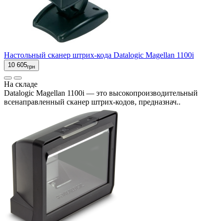
Настольный сканер штрих-кода Datalogic Magellan 1100i
10 605
грн
На складе
Datalogic Magellan 1100i — это высокопроизводительный
всенаправленный сканер штрих-кодов, предназнач..