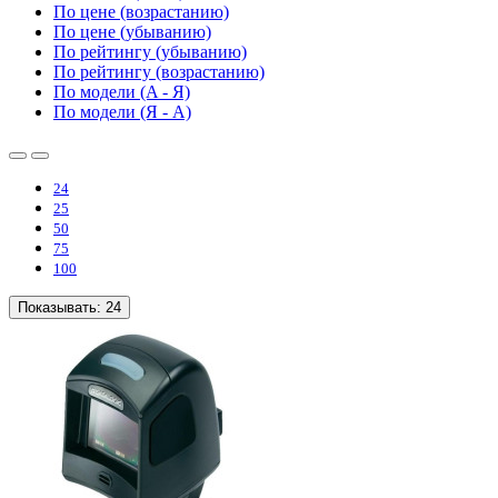
По цене (возрастанию)
По цене (убыванию)
По рейтингу (убыванию)
По рейтингу (возрастанию)
По модели (A - Я)
По модели (Я - A)
24
25
50
75
100
Показывать:
24