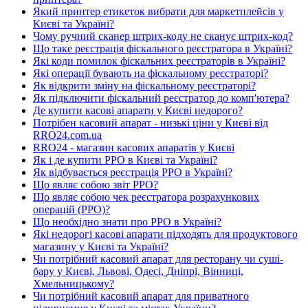
Який принтер етикеток вибрати для маркетплейсів у
Києві та Україні?
Чому ручний сканер штрих-коду не сканує штрих-код?
Що таке реєстрація фіскального реєстратора в Україні?
Які коди помилок фіскальних реєстраторів в Україні?
Які операції бувають на фіскальному реєстраторі?
Як відкрити зміну на фіскальному реєстраторі?
Як підключити фіскальний реєстратор до комп'ютера?
Де купити касові апарати у Києві недорого?
Потрібен касовий апарат - низькі ціни у Києві від
RRO24.com.ua
RRO24 - магазин касових апаратів у Києві
Як і де купити РРО в Києві та Україні?
Як відбувається реєстрація РРО в Україні?
Що являє собою звіт РРО?
Що являє собою чек реєстратора розрахункових
операцій (РРО)?
Що необхідно знати про РРО в Україні?
Які недорогі касові апарати підходять для продуктового
магазину у Києві та Україні?
Чи потрібний касовий апарат для ресторану чи суші-
бару у Києві, Львові, Одесі, Дніпрі, Вінниці,
Хмельницькому?
Чи потрібний касовий апарат для приватного