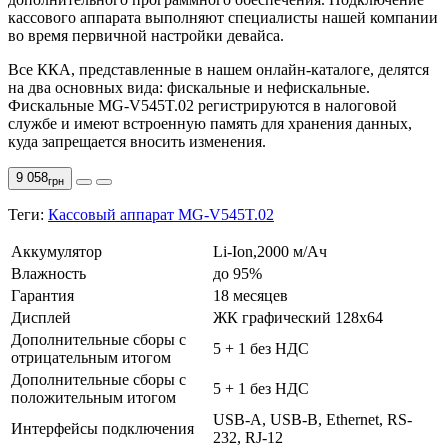
кассового аппарата выполняют специалисты нашей компании
во время первичной настройки девайса.
Все ККА, представленные в нашем онлайн-каталоге, делятся
на два основных вида: фискальные и нефискальные.
Фискальные MG-V545T.02 регистрируются в налоговой
службе и имеют встроенную память для хранения данных,
куда запрещается вносить изменения.
9 058
грн
Теги:
Кассовый аппарат MG-V545T.02
Аккумулятор
Li-Ion,2000 м/Aч
Влажность
до 95%
Гарантия
18 месяцев
Дисплей
ЖК графический 128х64
Дополнительные сборы с
5 + 1 без НДС
отрицательным итогом
Дополнительные сборы с
5 + 1 без НДС
положительным итогом
USB-A, USB-B, Ethernet, RS-
Интерфейсы подключения
232, RJ-12