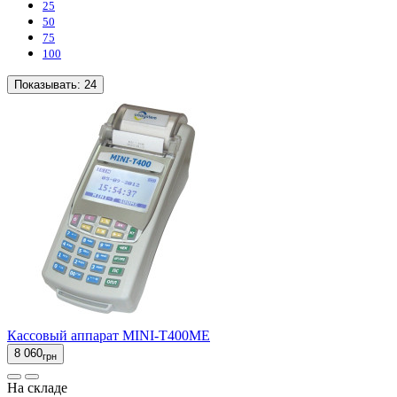
25
50
75
100
Показывать:
24
Кассовый аппарат MINI-T400МЕ
8 060
грн
На складе