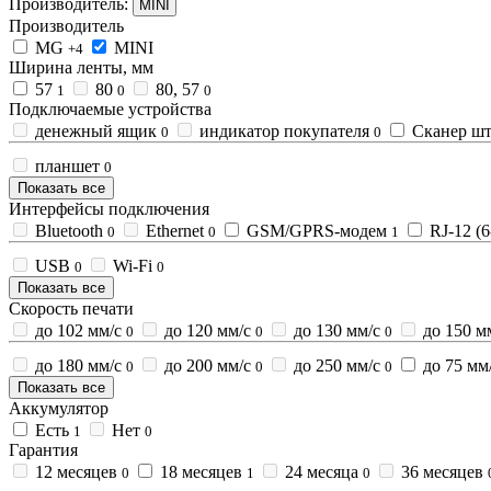
Производитель:
MINI
Производитель
MG
MINI
+4
Ширина ленты, мм
57
80
80, 57
1
0
0
Подключаемые устройства
денежный ящик
индикатор покупателя
Сканер шт
0
0
планшет
0
Показать все
Интерфейсы подключения
Bluetooth
Ethernet
GSM/GPRS-модем
RJ-12 (6
0
0
1
USB
Wi-Fi
0
0
Показать все
Скорость печати
до 102 мм/с
до 120 мм/с
до 130 мм/с
до 150 м
0
0
0
до 180 мм/с
до 200 мм/с
до 250 мм/с
до 75 мм
0
0
0
Показать все
Аккумулятор
Есть
Нет
1
0
Гарантия
12 месяцев
18 месяцев
24 месяца
36 месяцев
0
1
0