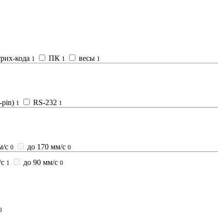
рих-кода
ПК
весы
1
1
1
-pin)
RS-232
1
1
м/с
до 170 мм/с
0
0
/с
до 90 мм/с
1
0
0