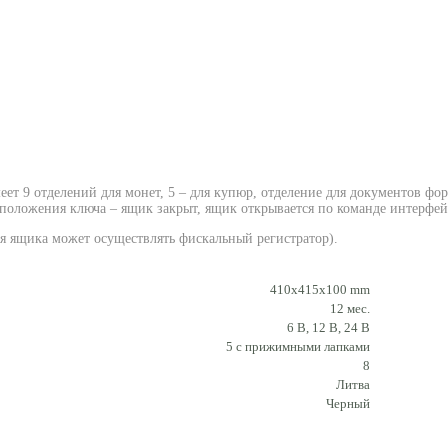
т 9 отделений для монет, 5 – для купюр, отделение для документов форм
положения ключа – ящик закрыт, ящик открывается по команде интерфей
ия ящика может осуществлять фискальный регистратор).
410х415х100 mm
12 мес.
6 В, 12 В, 24 В
5 с прижимными лапками
8
Литва
Черный