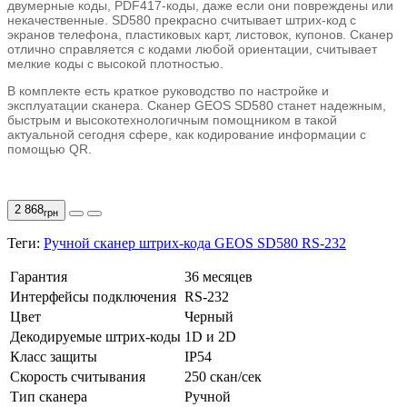
двумерные коды, PDF417-коды, даже если они повреждены или
некачественные. SD580 прекрасно считывает штрих-код с
экранов телефона, пластиковых карт, листовок, купонов. Сканер
отлично справляется с кодами любой ориентации, считывает
мелкие коды с высокой плотностью.
В комплекте есть краткое руководство по настройке и
эксплуатации сканера. Сканер GEOS SD580 станет надежным,
быстрым и высокотехнологичным помощником в такой
актуальной сегодня сфере, как кодирование информации с
помощью QR.
2 868
грн
Теги:
Ручной сканер штрих-кода GEOS SD580 RS-232
Гарантия
36 месяцев
Интерфейсы подключения
RS-232
Цвет
Черный
Декодируемые штрих-коды
1D и 2D
Класс защиты
IP54
Скорость считывания
250 скан/сек
Тип сканера
Ручной