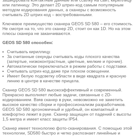
зашифровать контактные данные или ссылку на сайт, кириллицу
или латиницу. Это делает 2D штрих-код самым популярным
методом кодирования данных, а сканеры с возможность
считывать 2D штрих-код – востребованными.
Ключевое преимущество сканера GEOS SD 580 – его стоимость.
Не смотря на то, что это сканер 2D, стоит он как 1D. Но на этом
плюсы сканера не заканчиваются.
GEOS SD 580 способен:
Считывать кириллицу.
За считанные секунды считывать коды плохого качества
(затертые, низкоконтрастные, цветные, мелкие и прочие).
Автоматически переключаться в режим работы с подставки.
Считывать штрих-код даже при плохом освещении.
Имеет белую подсветку области в виде квадрата и красную
линию в центре в качестве прицела.
Сканер GEOS SD 580 высокоэффективный и современный.
Прекрасно выполняет любые задачи, связанные с 2D-
кодированием. Взяв сканер в руки, невозможно не заметить
высокое качество сборки и профессионализм разработчиков.
GEOS SD 580 эргономичный и удобный, он компактный и
комфортно лежит в руке. Сканер защищен от падений с высоты
1,5 метра и имеет класс защиты IP54.
Сканер имеет технологию фото-сканирования. С помощью этой
технологии, SD580 быстро и четко распознает линейные и