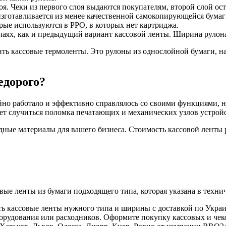
оя. Чеки из первого слоя выдаются покупателям, второй слой о
готавливается из менее качественной самокопирующейся бумаги
ые используются в РРО, в которых нет картриджа.
ях, как и предыдущий вариант кассовой ленты. Ширина рулона 
ить кассовые термоленты. Это рулоны из однослойной бумаги, 
едорого?
йно работало и эффективно справлялось со своими функциями, 
ет случиться поломка печатающих и механических узлов устройс
ные материалы для вашего бизнеса. Стоимость кассовой ленты р
ые ленты из бумаги подходящего типа, которая указана в техни
ть кассовые ленты нужного типа и ширины с доставкой по Украи
орудования или расходников. Оформите покупку кассовых и чек