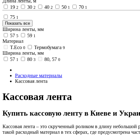
Длина ленты, м
19
30
40
50
70
2
2
2
1
1
75
1
Показать все
Ширина ленты, мм
57
59
5
1
Материал
T.Eco
Термобумага
0
9
Ширина ленты, мм
57
80
80, 57
1
3
0
Расходные материалы
Кассовая лента
Кассовая лента
Купить кассовую ленту в Киеве и Укра
Кассовая лента – это скрученный роликом в длину небольшой р
такой расходный материал в тех сферах, где предусмотрена част