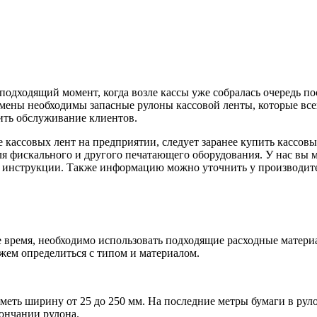
подходящий момент, когда возле кассы уже собралась очередь по
амены необходимы запасные рулоны кассовой ленты, которые всег
ить обслуживание клиентов.
 кассовых лент на предприятии, следует заранее купить кассовы
я фискального и другого печатающего оборудования. У нас вы 
в инструкции. Также информацию можно уточнить у производите
 время, необходимо использовать подходящие расходные матери
жем определиться с типом и материалом.
меть ширину от 25 до 250 мм. На последние метры бумаги в рул
кончании рулона.