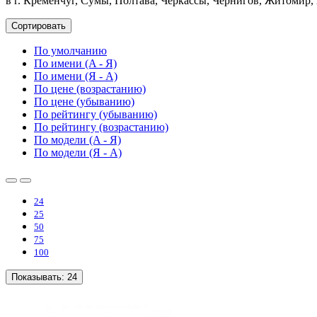
в г. Кременчуг, Сумы, Полтава, Черкассы, Чернигов, Житомир,
Сортировать
По умолчанию
По имени (A - Я)
По имени (Я - A)
По цене (возрастанию)
По цене (убыванию)
По рейтингу (убыванию)
По рейтингу (возрастанию)
По модели (A - Я)
По модели (Я - A)
24
25
50
75
100
Показывать:
24