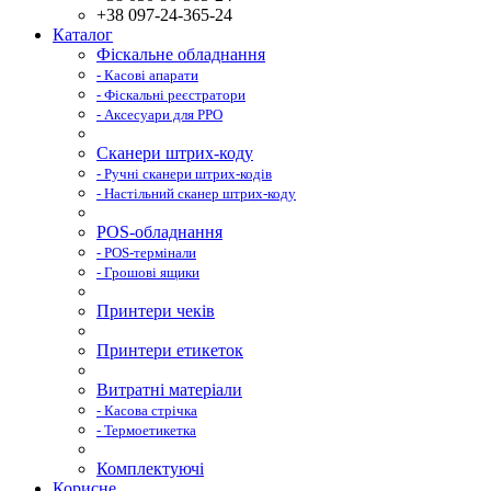
+38 097-24-365-24
Каталог
Фіскальне обладнання
- Касові апарати
- Фіскальні реєстратори
- Аксесуари для РРО
Сканери штрих-коду
- Ручні сканери штрих-кодів
- Настільний сканер штрих-коду
POS-обладнання
- POS-термінали
- Грошові ящики
Принтери чеків
Принтери етикеток
Витратні матеріали
- Касова стрічка
- Термоетикетка
Комплектуючі
Корисне