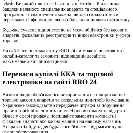
ndash; Великий плюс не тільки для клієнтів, а й власника.
Завдяки наявності спеціальних апаратів та спеціального
програмного забезпечення можна швидко складати звіти,
переглядати інформацію, вести облік та оцінювати статистику.
Будь-яке сучасне підприємство не може обійтися без касових
апаратів, фіскальних реєстраторів та іншої електроніки у сфері
торгівлі.
На сайті інтернет-магазину RRO 24 ви можете переглянути
онлайн-каталог та замовити відповідний девайс за
максимально вигідними цінами.
Переваги купівлі ККА та торгової
електроніки на сайті RRO 24
Вимоги щодо обов'язкового використання на підприємствах
торгівлі касових апаратів та фіскальних пристроїв існує давно.
Українське законодавство передбачає штрафи за порушення
правил торгівлі та чинних норм. Якщо ви плануєте відкрити
бізнес у сфері продажу, поспішайте замовити компактні
фіскальні апарати або касові машини на нашому магазині.
Апарати підійдуть для будь-якого бізнесу – від магазину до
сфери обслуговування.