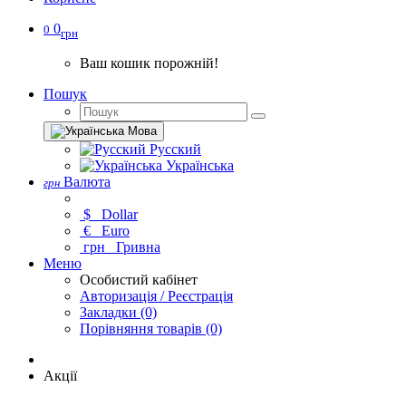
0
0
грн
Ваш кошик порожній!
Пошук
Мова
Русский
Українська
Валюта
грн
$
Dollar
€
Euro
грн
Гривна
Меню
Особистий кабінет
Авторизація / Реєстрація
Закладки (0)
Порівняння товарів (0)
Акції