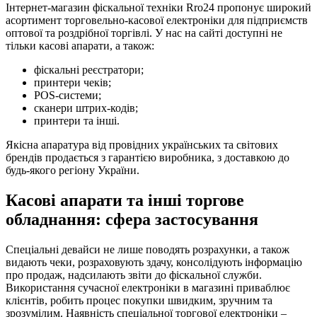
Інтернет-магазин фіскальної техніки Rro24 пропонує широкий
асортимент торговельно-касової електроніки для підприємств
оптової та роздрібної торгівлі. У нас на сайті доступні не
тільки касові апарати, а також:
фіскальні реєстратори;
принтери чеків;
POS-системи;
сканери штрих-кодів;
принтери та інші.
Якісна апаратура від провідних українських та світових
брендів продається з гарантією виробника, з доставкою до
будь-якого регіону України.
Касові апарати та інші торгове
обладнання: сфера застосування
Спеціальні девайси не лише поводять розрахунки, а також
видають чеки, розраховують здачу, консолідують інформацію
про продаж, надсилають звіти до фіскальної служби.
Використання сучасної електроніки в магазині приваблює
клієнтів, робить процес покупки швидким, зручним та
зрозумілим. Наявність спеціальної торгової електроніки –