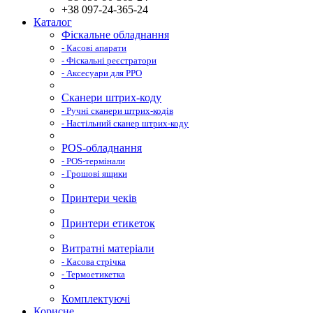
+38 097-24-365-24
Каталог
Фіскальне обладнання
- Касові апарати
- Фіскальні реєстратори
- Аксесуари для РРО
Сканери штрих-коду
- Ручні сканери штрих-кодів
- Настільний сканер штрих-коду
POS-обладнання
- POS-термінали
- Грошові ящики
Принтери чеків
Принтери етикеток
Витратні матеріали
- Касова стрічка
- Термоетикетка
Комплектуючі
Корисне