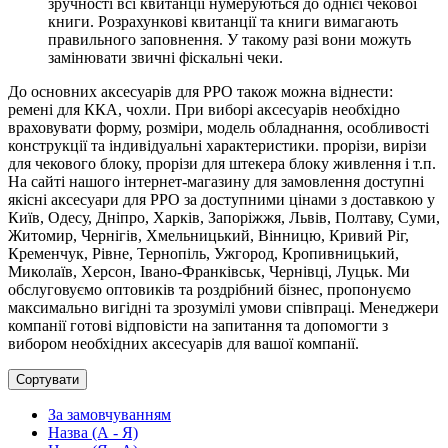
зручності всі квитанції нумеруються до однієї чекової
книги. Розрахункові квитанції та книги вимагають
правильного заповнення. У такому разі вони можуть
замінювати звичні фіскальні чеки.
До основних аксесуарів для РРО також можна віднести:
ремені для ККА, чохли. При виборі аксесуарів необхідно
враховувати форму, розміри, модель обладнання, особливості
конструкції та індивідуальні характеристики. прорізи, вирізи
для чекового блоку, прорізи для штекера блоку живлення і т.п.
На сайті нашого інтернет-магазину для замовлення доступні
якісні аксесуари для РРО за доступними цінами з доставкою у
Київ, Одесу, Дніпро, Харків, Запоріжжя, Львів, Полтаву, Суми,
Житомир, Чернігів, Хмельницький, Вінницю, Кривий Ріг,
Кременчук, Рівне, Тернопіль, Ужгород, Кропивницький,
Миколаїв, Херсон, Івано-Франківськ, Чернівці, Луцьк. Ми
обслуговуємо оптовиків та роздрібний бізнес, пропонуємо
максимально вигідні та зрозумілі умови співпраці. Менеджери
компанії готові відповісти на запитання та допомогти з
вибором необхідних аксесуарів для вашої компанії.
Сортувати
За замовчуванням
Назва (А - Я)