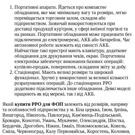
Портативні апарати. Йдеться про компактне
обладнання, яке має мінімальну вагу та розміри, легко
переміщається торговим залом, складом або
підприємством. Зазвичай використовуються при
доставці продукції кур'єром, у сфері виїзної торгівлі та
на ринках. Портативне обладнання може працювати без
підключення до електромережі, АКБ або батарейок. Час
автономної роботи залежить від ємності АКБ.
Найчастіше такі пристрої мають клавіатуру, додаткове
обладнання для друкування чеків, екран. Портативна
електроніка забезпечує виконання базових операцій:
купівлю-продаж, повернення, складання звіту за добу.
Стаціонарні. Мають великі розміри та широкий
функціонал. Зручні у використанні за великої кількості
розрахункових операцій. До стаціонарних РРО
додатково підключається інше обладнання. Деякі моделі
працюють як від мережі, так і від АКБ.
Який
купити РРО для ФОП
залежить від розмірів, напряму
та особливостей підприємства у м. Біла церква, Ізюм, Ірпінь,
Вишгород, Нікополь, Павлоград, Кам'янець-Подільський,
Бровари, Конотоп, Умань, Мукачеве, Олександрія, Шостка,
Бердичів, Дрогобич, Ніжин, Ізмаїл, Новомосковськ, Ковель,
Сміла, Червоноград, Калу Первомайськ, Коростень, Коломия,