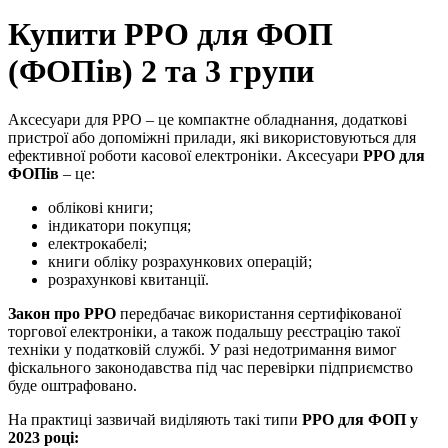
Купити РРО для ФОП
(ФОПів) 2 та 3 групи
Аксесуари для РРО – це компактне обладнання, додаткові
пристрої або допоміжні прилади, які використовуються для
ефективної роботи касової електроніки. Аксесуари
РРО для
ФОПів
– це:
облікові книги;
індикатори покупця;
електрокабелі;
книги обліку розрахункових операцій;
розрахункові квитанції.
Закон
про
РРО
передбачає використання сертифікованої
торгової електроніки, а також подальшу реєстрацію такої
техніки у податковій службі. У разі недотримання вимог
фіскального законодавства під час перевірки підприємство
буде оштрафовано.
На практиці зазвичай виділяють такі типи
РРО для ФОП у
2023 році: