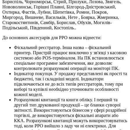
Бориспіль, Чорноморськ, Стрий, Прилуки, Лозова, Звягель,
Нововолинськ, Горішні Плавні, Білгород-Дністровський,
Охтирка, Фастів, Лубни, Шепетівка, Ромни, Покров,
Миргород, Вишневе, Васильків, Нете , Боярка, Жмеринка,
Старокостянтинів, Самбір, Борислав, Обухів, Могилів-
Подільський, Південний, Костопіль..
До основних аксесуарів для РРО можна віднести:
Фіскальний реєстратор. Інша назва – фіскальний
принтер. Пристрій працює виключно у зв'язці з касовою
системою або POS-терміналом. На ПК встановлюється
спеціальне програмне забезпечення, яке дозволяє
контролювати розрахункові операції на моніторі ПК.
Індикатор покупця. У продажу представлені як прості та
бюджетні, так і складніші моделі. Індикатори
підключаються не до всіх типів реєстраторів, тому при
виборі та купівлі необхідно уточнювати особливості
кожної моделі.
Розрахункові квитанції та книги обліку. І перший та
другий тип друкованої продукції – це бланки суворої
звітності. Використовуються бізнесом у сфері роздрібної
торгівлі, де використовуються фіскальні апарати або
ККА. Розрахункові квитанції можуть використовуватись
тоді, коли РРО вийшло з ладу чи ні електрики. Для