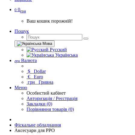
0
0
грн
Ваш кошик порожній!
Пошук
Мова
Русский
Українська
Валюта
грн
$
Dollar
€
Euro
грн
Гривна
Меню
Особистий кабінет
Авторизація / Реєстрація
Закладки (0)
Порівняння товарів (0)
Фіскальне обладнання
Аксесуари для РРО